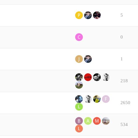
5
0
1
218
2650
534