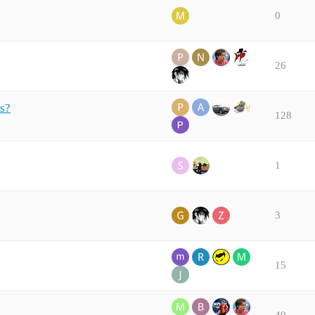
0
26
ls?
128
1
3
15
49