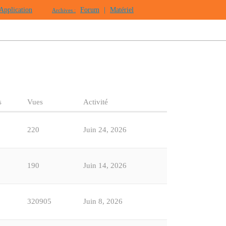
Application
Forum
|
Matériel
Archives :
s
Vues
Activité
220
Juin 24, 2026
190
Juin 14, 2026
320905
Juin 8, 2026