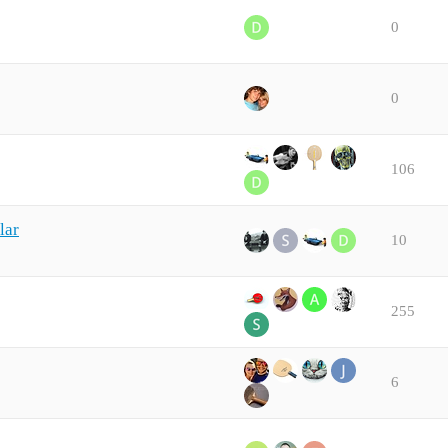
0
0
106
lar
10
255
6