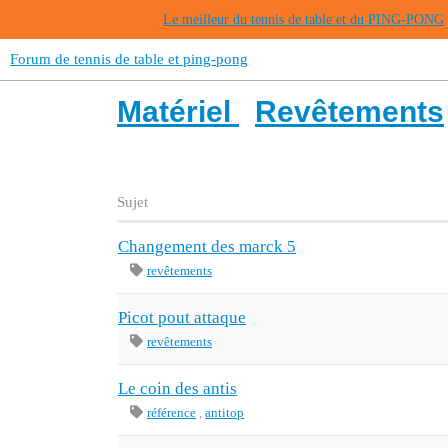
Le meilleur du tennis de table et du PING-PONG
Forum de tennis de table et ping-pong
Matériel
Revêtements
Sujet
Changement des marck 5
revêtements
Picot pout attaque
revêtements
Le coin des antis
référence
,
antitop