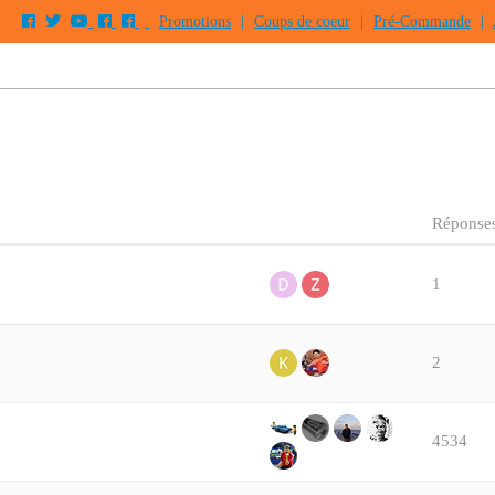
Promotions
|
Coups de coeur
|
Pré-Commande
|
Réponse
1
2
4534