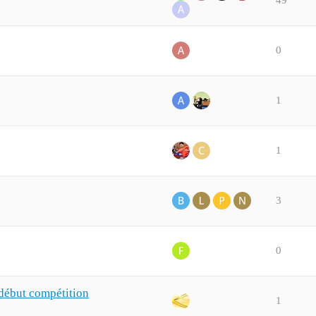
0
1
1
3
0
début compétition
1