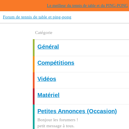
Le meilleur du tennis de table et du PING-PONG
Forum de tennis de table et ping-pong
Catégorie
Général
Compétitions
Vidéos
Matériel
Petites Annonces (Occasion)
Bonjour les forumers !
petit message à tous.