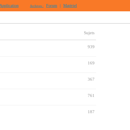
Application
Forum
|
Matériel
Archives :
Sujets
939
169
367
761
187