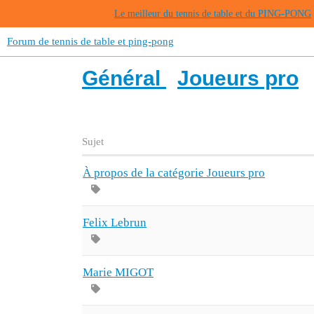
Le meilleur du tennis de table et du PING-PONG
Forum de tennis de table et ping-pong
Général
Joueurs pro
Sujet
À propos de la catégorie Joueurs pro
Felix Lebrun
Marie MIGOT