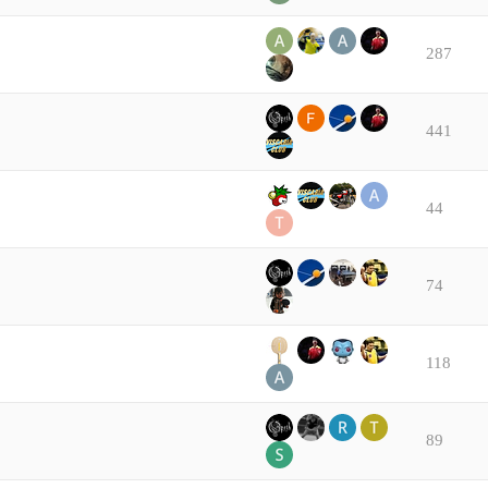
287
441
44
74
118
89