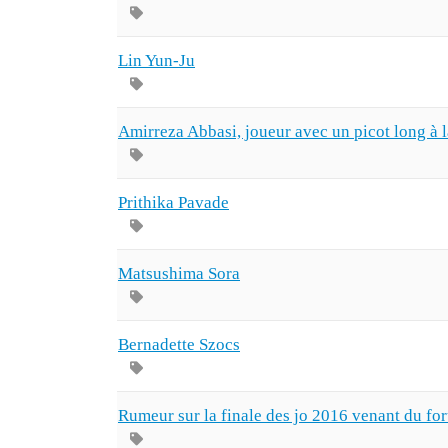
Lin Yun-Ju
Amirreza Abbasi, joueur avec un picot long à l
Prithika Pavade
Matsushima Sora
Bernadette Szocs
Rumeur sur la finale des jo 2016 venant du fo