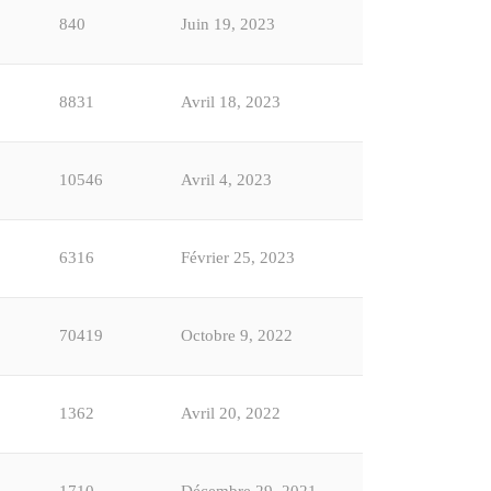
840
Juin 19, 2023
8831
Avril 18, 2023
10546
Avril 4, 2023
6316
Février 25, 2023
70419
Octobre 9, 2022
1362
Avril 20, 2022
1710
Décembre 29, 2021