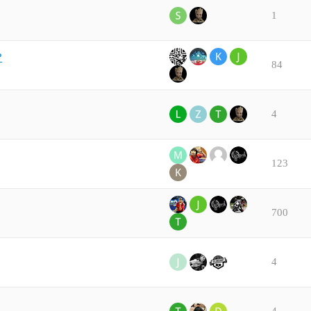
1
?
84
4
123
700
4
4