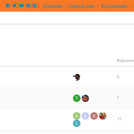
Promotions
|
Coups de coeur
|
Pré-Commande
|
Réponse
0
7
77