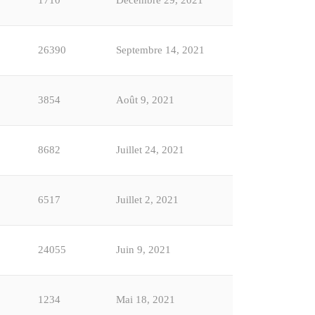
26390
Septembre 14, 2021
3854
Août 9, 2021
8682
Juillet 24, 2021
6517
Juillet 2, 2021
24055
Juin 9, 2021
1234
Mai 18, 2021