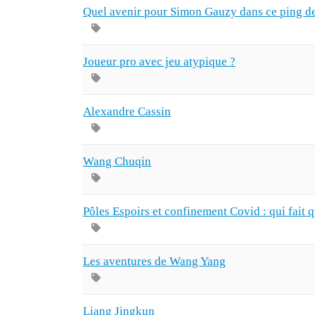
Quel avenir pour Simon Gauzy dans ce ping de
Joueur pro avec jeu atypique ?
Alexandre Cassin
Wang Chuqin
Pôles Espoirs et confinement Covid : qui fait 
Les aventures de Wang Yang
Liang Jingkun