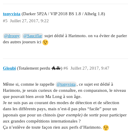
tonyvista
(Darker 5P2A / VIP 2018 BS 1.8 / Alhelg 1.8)
#5
Juillet 27, 2017, 9:22
sujet dédié à Harimoto. on va éviter de parler
@droopy
@Sauciflar
des autres joueurs ici
Gloubi
(Totalement perdu 🐲🚑)
#6
Juillet 27, 2017, 9:47
Même si, comme le rappelle
, ce sujet est dédié à
@tonyvista
Harimoto, je serais curieux de connaître, en comparaison, le niveau
que pouvait bien avoir Ma Long à son âge.
Je ne suis pas au courant des modes de détection et de sélection
dans les différents pays, mais n’est-il pas plus “facile” pour un
japonais que pour un chinois
(par exemple)
de sortir pour participer
aux grandes compétitions internationales ?
Ça n’enlève de toute façon rien aux perfs d’Harimoto.