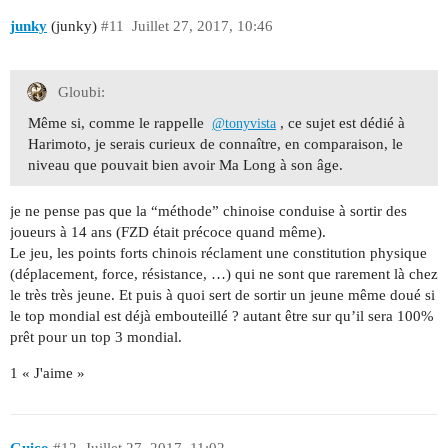
junky
(junky)
#11
Juillet 27, 2017, 10:46
Gloubi:
Même si, comme le rappelle
, ce sujet est dédié à
@tonyvista
Harimoto, je serais curieux de connaître, en comparaison, le
niveau que pouvait bien avoir Ma Long à son âge.
je ne pense pas que la “méthode” chinoise conduise à sortir des
joueurs à 14 ans (FZD était précoce quand même).
Le jeu, les points forts chinois réclament une constitution physique
(déplacement, force, résistance, …) qui ne sont que rarement là chez
le très très jeune. Et puis à quoi sert de sortir un jeune même doué si
le top mondial est déjà embouteillé ? autant être sur qu’il sera 100%
prêt pour un top 3 mondial.
1 « J'aime »
Guico
#12
Juillet 27, 2017, 11:02