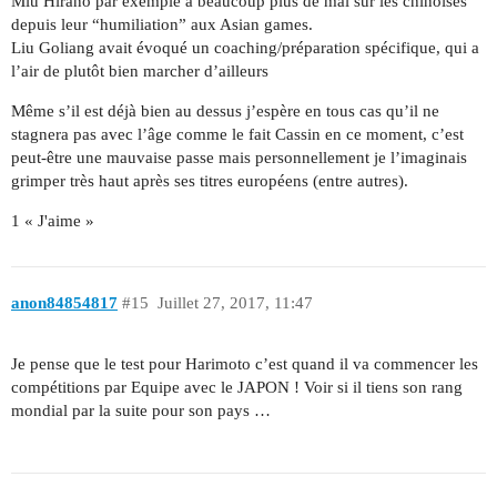
Miu Hirano par exemple à beaucoup plus de mal sur les chinoises
depuis leur “humiliation” aux Asian games.
Liu Goliang avait évoqué un coaching/préparation spécifique, qui a
l’air de plutôt bien marcher d’ailleurs
Même s’il est déjà bien au dessus j’espère en tous cas qu’il ne
stagnera pas avec l’âge comme le fait Cassin en ce moment, c’est
peut-être une mauvaise passe mais personnellement je l’imaginais
grimper très haut après ses titres européens (entre autres).
1 « J'aime »
anon84854817
#15
Juillet 27, 2017, 11:47
Je pense que le test pour Harimoto c’est quand il va commencer les
compétitions par Equipe avec le JAPON ! Voir si il tiens son rang
mondial par la suite pour son pays …