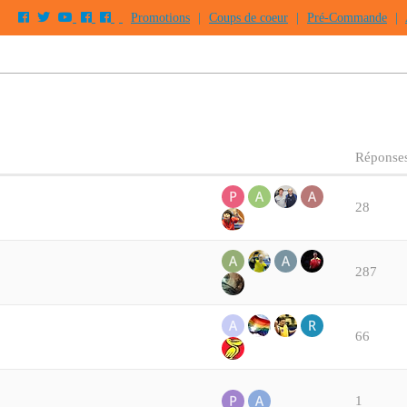
Promotions
|
Coups de coeur
|
Pré-Commande
|
Réponse
28
287
66
1