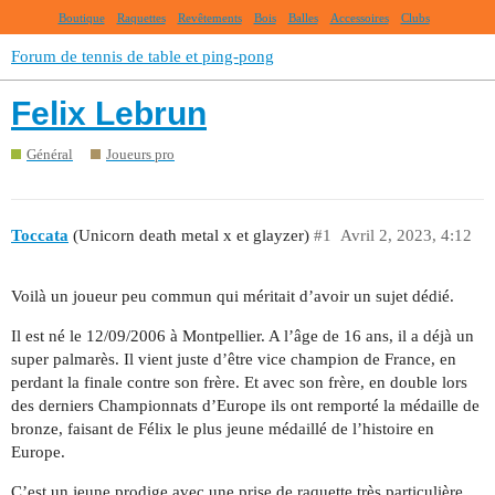
Boutique
Raquettes
Revêtements
Bois
Balles
Accessoires
Clubs
Forum de tennis de table et ping-pong
Felix Lebrun
Général
Joueurs pro
Toccata
(Unicorn death metal x et glayzer)
#1
Avril 2, 2023, 4:12
Voilà un joueur peu commun qui méritait d’avoir un sujet dédié.
Il est né le 12/09/2006 à Montpellier. A l’âge de 16 ans, il a déjà un
super palmarès. Il vient juste d’être vice champion de France, en
perdant la finale contre son frère. Et avec son frère, en double lors
des derniers Championnats d’Europe ils ont remporté la médaille de
bronze, faisant de Félix le plus jeune médaillé de l’histoire en
Europe.
C’est un jeune prodige avec une prise de raquette très particulière