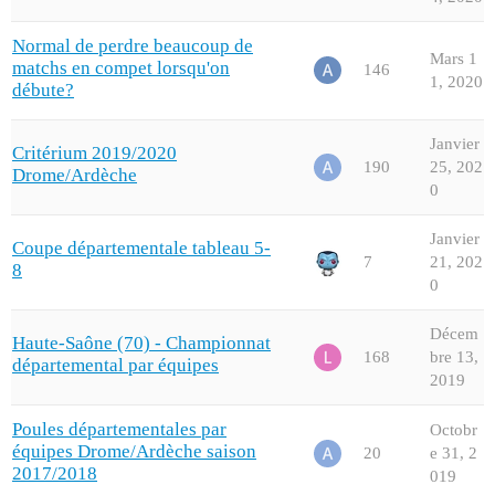
Normal de perdre beaucoup de
Mars 1
matchs en compet lorsqu'on
146
1, 2020
débute?
Janvier
Critérium 2019/2020
190
25, 202
Drome/Ardèche
0
Janvier
Coupe départementale tableau 5-
7
21, 202
8
0
Décem
Haute-Saône (70) - Championnat
168
bre 13,
départemental par équipes
2019
Poules départementales par
Octobr
équipes Drome/Ardèche saison
20
e 31, 2
2017/2018
019