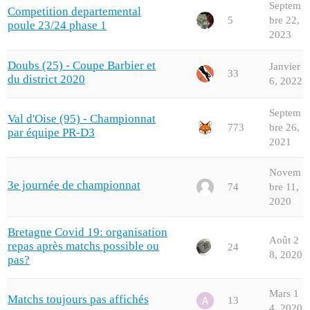
Septem
Competition departemental
5
bre 22,
poule 23/24 phase 1
2023
Doubs (25) - Coupe Barbier et
Janvier
33
du district 2020
6, 2022
Septem
Val d'Oise (95) - Championnat
773
bre 26,
par équipe PR-D3
2021
Novem
3e journée de championnat
74
bre 11,
2020
Bretagne Covid 19: organisation
Août 2
repas après matchs possible ou
24
8, 2020
pas?
Mars 1
Matchs toujours pas affichés
13
4, 2020