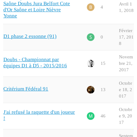
Saône Doubs Jura Belfort Cote
Avril 1
4
d'Or Saône et Loire Nièvre
1, 2018
Yonne
Février
D1 phase 2 essonne (91)
0
17, 201
8
Novem
Doubs - Championnat par
15
bre 21,
équipes D1 à D5 - 2015/2016
2017
Octobr
Critérium Fédéral 91
13
e 18, 2
017
Octobr
J'ai refusé la raquette d'un joueur
46
e 9, 20
!
17
Septem