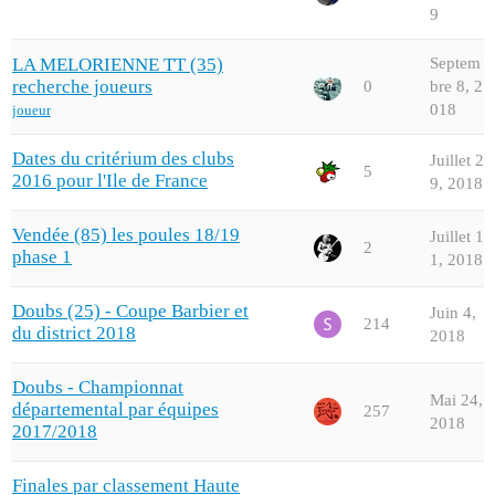
9
LA MELORIENNE TT (35)
Septem
recherche joueurs
0
bre 8, 2
018
joueur
Dates du critérium des clubs
Juillet 2
5
2016 pour l'Ile de France
9, 2018
Vendée (85) les poules 18/19
Juillet 1
2
phase 1
1, 2018
Doubs (25) - Coupe Barbier et
Juin 4,
214
du district 2018
2018
Doubs - Championnat
Mai 24,
départemental par équipes
257
2018
2017/2018
Finales par classement Haute