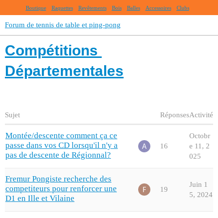
Boutique
Raquettes
Revêtements
Bois
Balles
Accessoires
Clubs
Forum de tennis de table et ping-pong
Compétitions
Départementales
Sujet
Réponses
Activité
Montée/descente comment ça ce
Octobr
passe dans vos CD lorsqu'il n'y a
16
e 11, 2
pas de descente de Régionnal?
025
Fremur Pongiste recherche des
Juin 1
competiteurs pour renforcer une
19
5, 2024
D1 en Ille et Vilaine