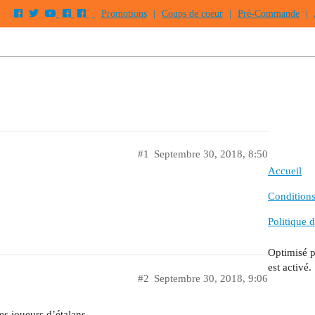
Promotions
|
Coups de coeur
|
Pré-Commande
|
#1
Septembre 30, 2018, 8:50
Accueil
Conditions 
Politique d
Optimisé 
est activé.
#2
Septembre 30, 2018, 9:06
es joueurs d’étalans.