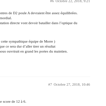
#6
Octobre 22, 2018, 9:21
ntres de D2 poule A devraient être assez équilibrées.
imordial.
ation directe vont devoir batailler dans l’optique du
r cette sympathique équipe de Morre )
e ce sera dur d’aller tirer un résultat
nous ouvrirait en grand les portes du maintien.
#7
Octobre 27, 2018, 10:46
le score de 12 à 6.