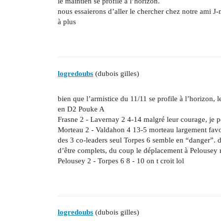
le maintien se profile à l’horizon.
nous essaierons d’aller le chercher chez notre ami J-
à plus
logredoubs
(dubois gilles)
bien que l’armistice du 11/11 se profile à l’horizon, l
en D2 Pouke A
Frasne 2 - Lavernay 2 4-14 malgré leur courage, je p
Morteau 2 - Valdahon 4 13-5 morteau largement favo
des 3 co-leaders seul Torpes 6 semble en “danger”. 
d’être complets, du coup le déplacement à Pelousey r
Pelousey 2 - Torpes 6 8 - 10 on t croit lol
logredoubs
(dubois gilles)