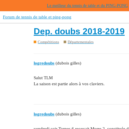
Le meilleur du tennis de table et du PING-PONG
Forum de tennis de table et ping-pong
Dep. doubs 2018-2019
Compétitions
Départementales
logredoubs
(dubois gilles)
Salut TLM
La saison est partie alors à vos claviers.
logredoubs
(dubois gilles)
vendredi soir Torpes 6 recevait Morre 2, constituée d