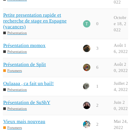
022
Petite presentation rapide et
Octobr
recherche de stage en Espagne
0
e 18, 2
(vacances)
022
Présentation
Présentation momox
Août 1
3
6, 2022
Présentation
Présentation de Split
Août 2
6
0, 2022
Forumers
Oulaaaa , ca fait un bail!
Juillet 2
1
4, 2022
Présentation
Présentation de SuShY
Juin 2
2
0, 2022
Présentation
Vieux mais nouveau
Mai 24,
2
2022
Forumers