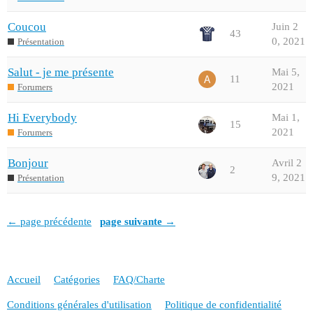
Coucou
Juin 2
43
0, 2021
Présentation
Salut - je me présente
Mai 5,
11
2021
Forumers
Hi Everybody
Mai 1,
15
2021
Forumers
Bonjour
Avril 2
2
9, 2021
Présentation
← page précédente
page suivante →
Accueil
Catégories
FAQ/Charte
Conditions générales d'utilisation
Politique de confidentialité