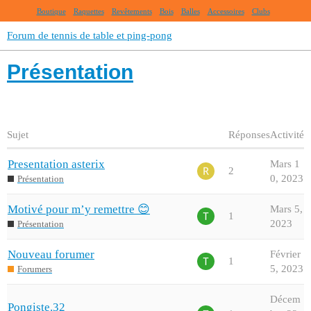
Boutique
Raquettes
Revêtements
Bois
Balles
Accessoires
Clubs
Forum de tennis de table et ping-pong
Présentation
Sujet
Réponses
Activité
Presentation asterix
Mars 1
2
0, 2023
Présentation
Motivé pour m’y remettre 😊
Mars 5,
1
2023
Présentation
Nouveau forumer
Février
1
5, 2023
Forumers
Décem
Pongiste.32