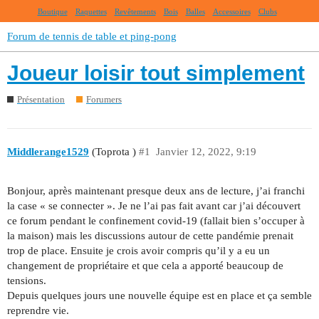
Boutique
Raquettes
Revêtements
Bois
Balles
Accessoires
Clubs
Forum de tennis de table et ping-pong
Joueur loisir tout simplement
Présentation
Forumers
Middlerange1529
(Toprota )
#1
Janvier 12, 2022, 9:19
Bonjour, après maintenant presque deux ans de lecture, j’ai franchi
la case « se connecter ». Je ne l’ai pas fait avant car j’ai découvert
ce forum pendant le confinement covid-19 (fallait bien s’occuper à
la maison) mais les discussions autour de cette pandémie prenait
trop de place. Ensuite je crois avoir compris qu’il y a eu un
changement de propriétaire et que cela a apporté beaucoup de
tensions.
Depuis quelques jours une nouvelle équipe est en place et ça semble
reprendre vie.