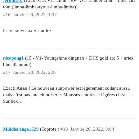
jerome10
(1526- CD: V11 2mm - RV: V01 Limber 2mm - Bois: cus
tom (limba-limba-ayous-limba-limba))
#16
Janvier 20, 2022, 1:37
les « nouveaux » sunflex
nicopong1
(15 - V1- Youngshine dingtian + DHS gold arc 5 + ariex
blue diamond)
#17
Janvier 20, 2022, 2:07
Exact! Aussi ! Le nouveau sunpower est légèrement collant aussi,
mais c’est pas une chinoiserie. Mousses tendres et légères chez
Sunflex…
Middlerange1529
(Toprota )
#18
Janvier 20, 2022, 3:04