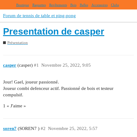
Boutique
Raquettes
Revêtements
Bois
Balles
Accessoires
Clubs
Forum de tennis de table et ping-pong
Presentation de casper
Présentation
casper
(casper)
#1
Novembre 25, 2022, 9:05
Jour! Gael, joueur passionné.
Joueur combi defenceur actif. Passionné de bois et testeur
compulsif.
1 « J'aime »
soren7
(SOREN7 )
#2
Novembre 25, 2022, 5:57