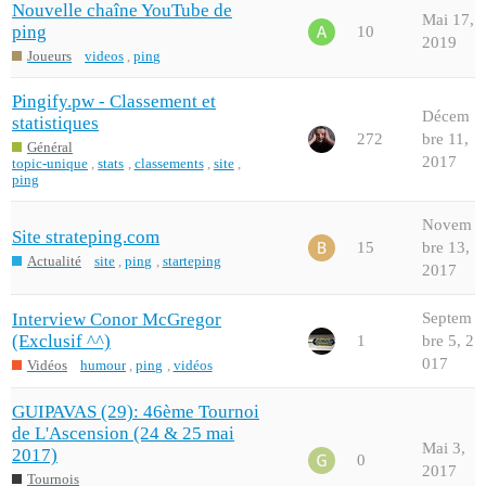
Nouvelle chaîne YouTube de
Mai 17,
ping
10
2019
Joueurs
videos
,
ping
Pingify.pw - Classement et
Décem
statistiques
272
bre 11,
Général
2017
topic-unique
,
stats
,
classements
,
site
,
ping
Novem
Site strateping.com
15
bre 13,
Actualité
site
,
ping
,
starteping
2017
Interview Conor McGregor
Septem
(Exclusif ^^)
1
bre 5, 2
017
Vidéos
humour
,
ping
,
vidéos
GUIPAVAS (29): 46ème Tournoi
de L'Ascension (24 & 25 mai
Mai 3,
2017)
0
2017
Tournois