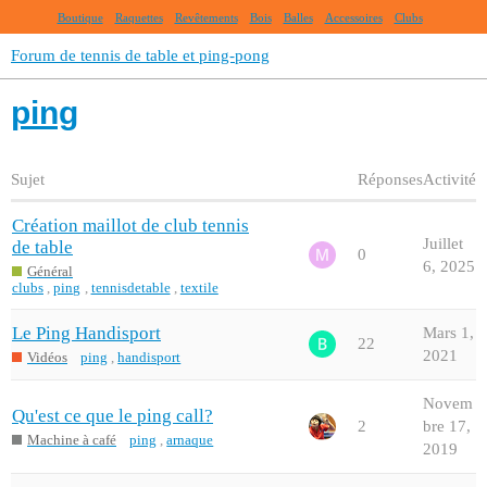
Boutique
Raquettes
Revêtements
Bois
Balles
Accessoires
Clubs
Forum de tennis de table et ping-pong
ping
Sujet
Réponses
Activité
Création maillot de club tennis
Juillet
de table
0
6, 2025
Général
clubs
,
ping
,
tennisdetable
,
textile
Le Ping Handisport
Mars 1,
22
2021
Vidéos
ping
,
handisport
Novem
Qu'est ce que le ping call?
2
bre 17,
Machine à café
ping
,
arnaque
2019