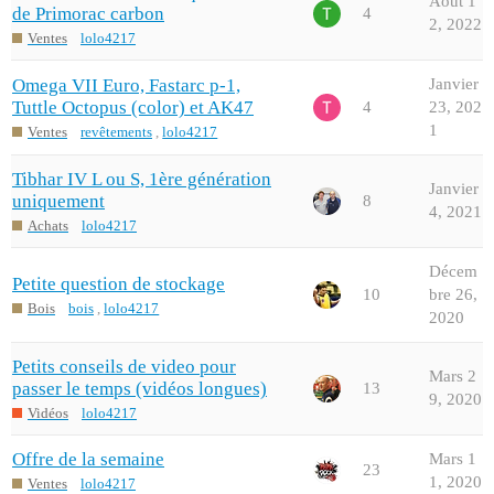
Août 1
de Primorac carbon
4
2, 2022
Ventes
lolo4217
Omega VII Euro, Fastarc p-1,
Janvier
Tuttle Octopus (color) et AK47
4
23, 202
1
Ventes
revêtements
,
lolo4217
Tibhar IV L ou S, 1ère génération
Janvier
uniquement
8
4, 2021
Achats
lolo4217
Décem
Petite question de stockage
10
bre 26,
Bois
bois
,
lolo4217
2020
Petits conseils de video pour
Mars 2
passer le temps (vidéos longues)
13
9, 2020
Vidéos
lolo4217
Offre de la semaine
Mars 1
23
1, 2020
Ventes
lolo4217