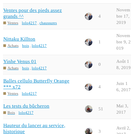
Ventes pour des pieds assez
Novem
grands ^^
4
bre 17,
2019
Ventes
lolo4217
,
chaussures
Novem
Nittaku Killton
1
bre 9, 2
Achats
bois
,
lolo4217
019
Yinhe Venus 01
Août 1
0
8, 2019
Achats
bois
,
lolo4217
Balles cellulo Butterfly Orange
Juin 1
*** x72
4
6, 2017
Ventes
lolo4217
Les tests du bûcheron
Mai 3,
51
2017
Bois
lolo4217
Hauteur du lancer au service,
Avril 2,
historique
3