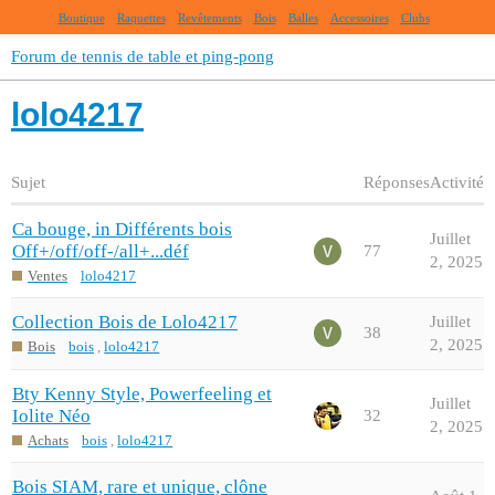
Boutique
Raquettes
Revêtements
Bois
Balles
Accessoires
Clubs
Forum de tennis de table et ping-pong
lolo4217
Sujet
Réponses
Activité
Ca bouge, in Différents bois
Juillet
Off+/off/off-/all+...déf
77
2, 2025
Ventes
lolo4217
Collection Bois de Lolo4217
Juillet
38
2, 2025
Bois
bois
,
lolo4217
Bty Kenny Style, Powerfeeling et
Juillet
Iolite Néo
32
2, 2025
Achats
bois
,
lolo4217
Bois SIAM, rare et unique, clône