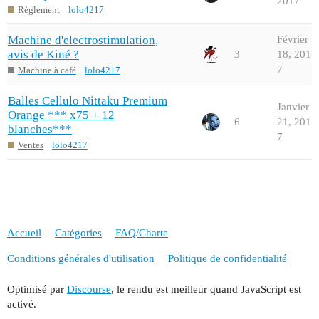
2017
Règlement
lolo4217
Machine d'electrostimulation,
Février
avis de Kiné ?
3
18, 201
7
Machine à café
lolo4217
Balles Cellulo Nittaku Premium
Janvier
Orange *** x75 + 12
6
21, 201
blanches***
7
Ventes
lolo4217
Accueil
Catégories
FAQ/Charte
Conditions générales d'utilisation
Politique de confidentialité
Optimisé par
Discourse
, le rendu est meilleur quand JavaScript est
activé.