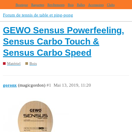
Boutique
Raquettes
Revêtements
Bois
Balles
Accessoires
Clubs
Forum de tennis de table et ping-pong
GEWO Sensus Powerfeeling,
Sensus Carbo Touch &
Sensus Carbo Speed
Matériel
Bois
goronx
(magicgordon)
#1
Mai 13, 2019, 11:20