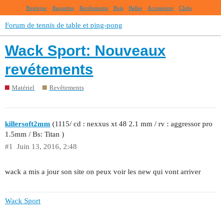
Boutique
Raquettes
Revêtements
Bois
Balles
Accessoires
Clubs
Forum de tennis de table et ping-pong
Wack Sport: Nouveaux
revétements
Matériel
Revêtements
killersoft2mm
(1115/ cd : nexxus xt 48 2.1 mm / rv : aggressor pro
1.5mm / Bs: Titan )
#1
Juin 13, 2016, 2:48
wack a mis a jour son site on peux voir les new qui vont arriver
Wack Sport