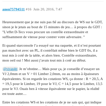
anon75794511
#16
Juin 20, 2016, 7:47
Heureusement que je me suis pas fié au discours de WS sur le GDT,
sinon je le jetais au bout de 15 minutes de jeu… à propos du GDT :
"L’effet D-Tecs vous procure un contrôle extraordinaire et
suffisamment de vitesse pour contrer votre adversaire. "
Et quand starconsole l’a essayé sur ma raquette, et il n’est pourtant
pas manchot avec un PL, il contrôlait même bien le GDT 0x, il a
tout mis à coté de la table, et alors bien. Contrôle extraordinaire,
mon oeil oui ! Moi aussi j’avais tout mis à coté au début.
Je m’obstine… Mais pour ça, je conseille d’essayer un
@vivan4tt
VJ 2,0mm et un V > 01 Limber 2,0mm, ou au moins à épaisseurs
équivalentes. Si on regarde les cotations WS, ça donne : R = 20,5, A
= 19,5 pour le Limber, 19 pour le VJ, C = 14,5 pour le Limber, 13,5
pour le VJ. Ouais ben à vitesse équivalente sur le papier, la réalité
est toute autre…
Entre les cotations WS et les cotations de je ne sais qui, qui indique