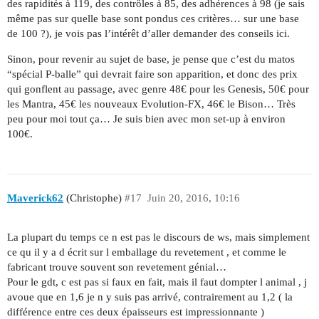
des rapidités à 119, des contrôles à 85, des adhérences à 98 (je sais
même pas sur quelle base sont pondus ces critères… sur une base
de 100 ?), je vois pas l’intérêt d’aller demander des conseils ici.
Sinon, pour revenir au sujet de base, je pense que c’est du matos
“spécial P-balle” qui devrait faire son apparition, et donc des prix
qui gonflent au passage, avec genre 48€ pour les Genesis, 50€ pour
les Mantra, 45€ les nouveaux Evolution-FX, 46€ le Bison… Très
peu pour moi tout ça… Je suis bien avec mon set-up à environ
100€.
Maverick62
(Christophe)
#17
Juin 20, 2016, 10:16
La plupart du temps ce n est pas le discours de ws, mais simplement
ce qu il y a d écrit sur l emballage du revetement , et comme le
fabricant trouve souvent son revetement génial…
Pour le gdt, c est pas si faux en fait, mais il faut dompter l animal , j
avoue que en 1,6 je n y suis pas arrivé, contrairement au 1,2 ( la
différence entre ces deux épaisseurs est impressionnante )