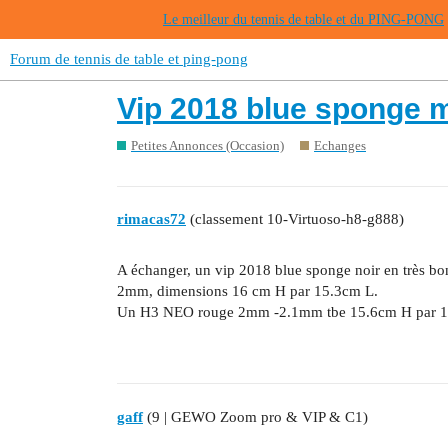
Le meilleur du tennis de table et du PING-PONG
Forum de tennis de table et ping-pong
Vip 2018 blue sponge m
Petites Annonces (Occasion)
Echanges
rimacas72
(classement 10-Virtuoso-h8-g888)
A échanger, un vip 2018 blue sponge noir en très bo
2mm, dimensions 16 cm H par 15.3cm L.
Un H3 NEO rouge 2mm -2.1mm tbe 15.6cm H par 1
gaff
(9 | GEWO Zoom pro & VIP & C1)