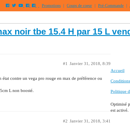
Promotions
|
Coups de coeur
|
Pré-Commande
|
ax noir tbe 15.4 H par 15 L ven
#1
Janvier 31, 2018, 8:39
Accueil
n état contre un vega pro rouge en max de préférence ou
Conditions 
5cm L non boosté.
Politique d
Optimisé 
est activé.
#2
Janvier 31, 2018, 3:41