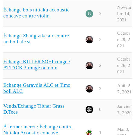
Novem
Échange bois nittaku accoustic
3
bre 14,
concave contre violin
2021
Octobr
Échange Zhang zike alc contre
3
e 29, 2
un boll alc st
021
Octobr
Echange KILLER SOFT rouge /
2
e 26, 2
ATTACK 3 rouge ou noir
021
Echange Garaydia ALC et Timo
Août 2
3
boll ALC
7, 2021
Vends/Echange Tibhar Grass
Janvier
0
D.Tecs
7, 2020
À fermer merci : Échange contre
Mai 3,
Nittaku Acoustic concave
1