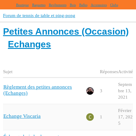
Boutique
Raquettes
Revêtements
Bois
Balles
Accessoires
Clubs
Forum de tennis de table et ping-pong
Petites Annonces (Occasion)
Echanges
Sujet
Réponses
Activité
Septem
Règlement des petites annonces
3
bre 13,
(Echanges)
2021
Février
Echange Viscaria
1
17, 202
5