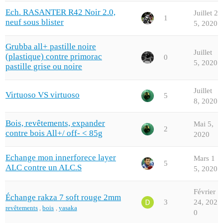
Ech. RASANTER R42 Noir 2.0,
Juillet 2
1
neuf sous blister
5, 2020
Grubba all+ pastille noire
Juillet
(plastique) contre primorac
0
5, 2020
pastille grise ou noire
Juillet
Virtuoso VS virtuoso
5
8, 2020
Bois, revêtements, expander
Mai 5,
2
contre bois All+/ off- < 85g
2020
Echange mon innerforece layer
Mars 1
5
ALC contre un ALC.S
5, 2020
Février
Échange rakza 7 soft rouge 2mm
3
24, 202
revêtements
,
bois
,
yasaka
0