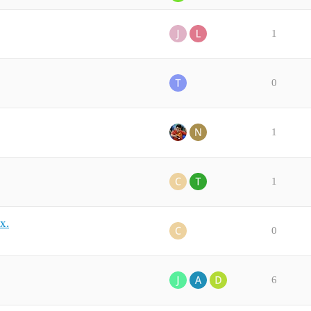
1
0
1
1
x.
0
6