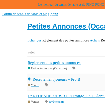
Le meilleur du tennis de table et du PING-PONG
Forum de tennis de table et ping-pong
Petites Annonces (Occ
Echanges
Règlement des petites annonces
Achats
Rè
Sujet
Règlement des petites annonces
Petites Annonces (Occasion)
🏓 Recrutement joueurs – Pro B
Ventes
Dr NEUBAUER ABS 3 PRO rouge 1.7 + GlantiS
Ventes
revêtements