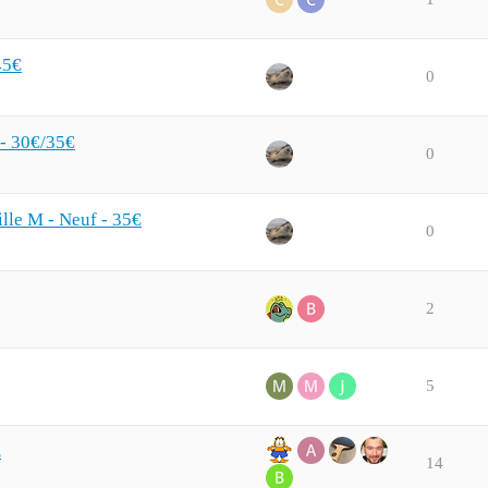
45€
0
- 30€/35€
0
ille M - Neuf - 35€
0
2
5
L
14