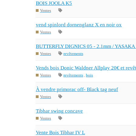
BOIS JOOLA K5
Ventes
vend spinlord dornenglanz X en noir ox
Ventes
BUTTERFLY DIGNICS 05 - 2.1mm / YASAK
Ventes
revêtements
Vends bois Donic Waldner Allplay 20€ et rev
Ventes
revêtements
,
bois
À vendre primorac off- Black tag neuf
Ventes
Tibhar swing concave
Ventes
Vente Bois Tibhar IV L