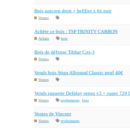
Bois unicorn droit + hellfire x 0x noir
Ventes
Achète ce bois : TSP TRINITY CARBON
Achats
bois
Bois de défense Tibhar Cos-3
Ventes
Vends bois Stiga Allround Classic neuf 40€
Ventes
Vends raquette Defplay senso v3 + super 729 f
Ventes
revêtements
,
bois
Ventes de Vincent
Ventes
revêtements