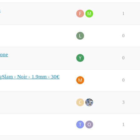
u
1
0
bone
0
Slam - Noir - 1.9mm - 30€
0
3
1