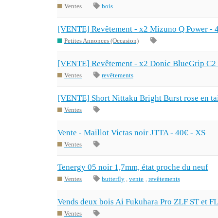
Ventes
bois
[VENTE] Revêtement - x2 Mizuno Q Power - 
Petites Annonces (Occasion)
[VENTE] Revêtement - x2 Donic BlueGrip C2 
Ventes
revêtements
[VENTE] Short Nittaku Bright Burst rose en ta
Ventes
Vente - Maillot Victas noir JTTA - 40€ - XS
Ventes
Tenergy 05 noir 1,7mm, état proche du neuf
Ventes
butterfly
,
vente
,
revêtements
Vends deux bois Ai Fukuhara Pro ZLF ST et F
Ventes