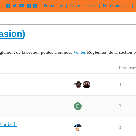
Promotions
|
Coups de coeur
|
Pré-Commande
|
asion)
glement de la section petites annonces
Ventes
Règlement de la section p
Réponse
3
0
tatisch
0