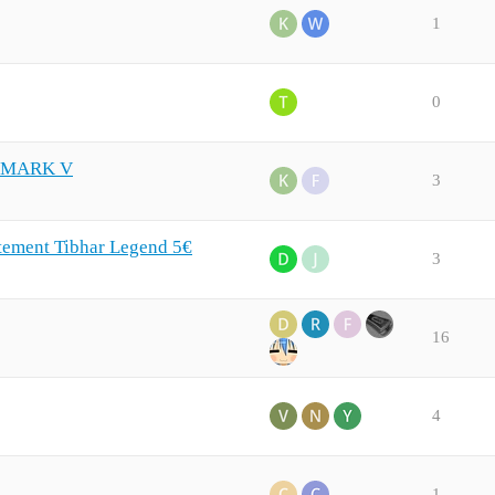
1
0
A MARK V
3
êtement Tibhar Legend 5€
3
16
4
1