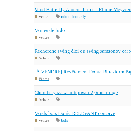
Vend Butterfly Amicus Prime - Rhone Meyzie
Ventes
robot
,
butterfly
Ventes de ludo
Ventes
Recherche swing éloi ou swing samsonov car
Achats
[À VENDRE] Revêtement Donic Bluestorm Big
Ventes
Cherche yazaka antipower 2,0mm rouge
Achats
Vends bois Donic RELEVANT concave
Ventes
bois