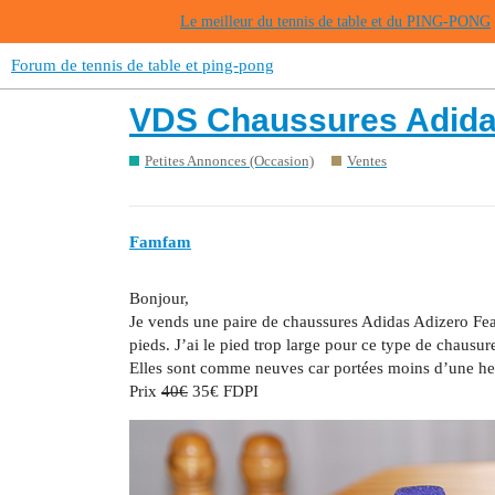
Le meilleur du tennis de table et du PING-PONG
Forum de tennis de table et ping-pong
VDS Chaussures Adidas
Petites Annonces (Occasion)
Ventes
Famfam
Bonjour,
Je vends une paire de chaussures Adidas Adizero Feat
pieds. J’ai le pied trop large pour ce type de chausur
Elles sont comme neuves car portées moins d’une he
Prix
40€
35€ FDPI