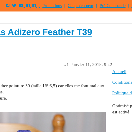
Promotions
|
Coups de coeur
|
Pré-Commande
|
 Adizero Feather T39
#1
Janvier 11, 2018, 9:42
Accueil
Conditions 
her pointure 39 (taille US 6,5) car elles me font mal aux
es.
Politique d
ure.
Optimisé 
est activé.