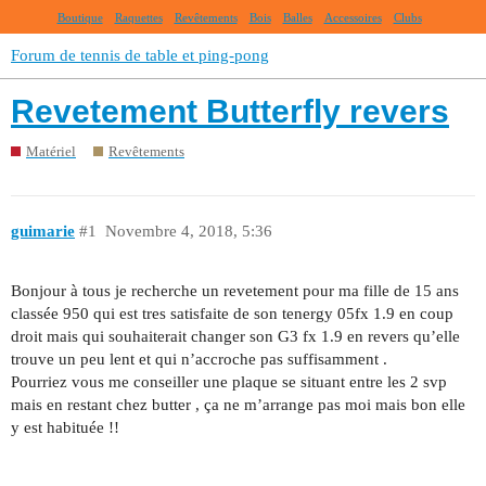
Boutique
Raquettes
Revêtements
Bois
Balles
Accessoires
Clubs
Forum de tennis de table et ping-pong
Revetement Butterfly revers
Matériel
Revêtements
guimarie
#1
Novembre 4, 2018, 5:36
Bonjour à tous je recherche un revetement pour ma fille de 15 ans
classée 950 qui est tres satisfaite de son tenergy 05fx 1.9 en coup
droit mais qui souhaiterait changer son G3 fx 1.9 en revers qu’elle
trouve un peu lent et qui n’accroche pas suffisamment .
Pourriez vous me conseiller une plaque se situant entre les 2 svp
mais en restant chez butter , ça ne m’arrange pas moi mais bon elle
y est habituée !!