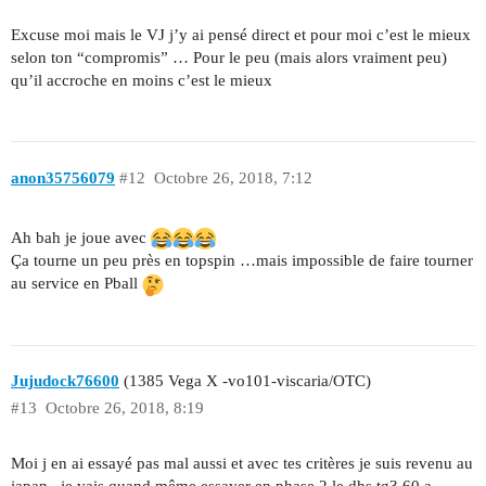
Excuse moi mais le VJ j’y ai pensé direct et pour moi c’est le mieux
selon ton “compromis” … Pour le peu (mais alors vraiment peu)
qu’il accroche en moins c’est le mieux
anon35756079
#12
Octobre 26, 2018, 7:12
Ah bah je joue avec
Ça tourne un peu près en topspin …mais impossible de faire tourner
au service en Pball
Jujudock76600
(1385 Vega X -vo101-viscaria/OTC)
#13
Octobre 26, 2018, 8:19
Moi j en ai essayé pas mal aussi et avec tes critères je suis revenu au
japan , je vais quand même essayer en phase 2 le dhs tg3 60 a