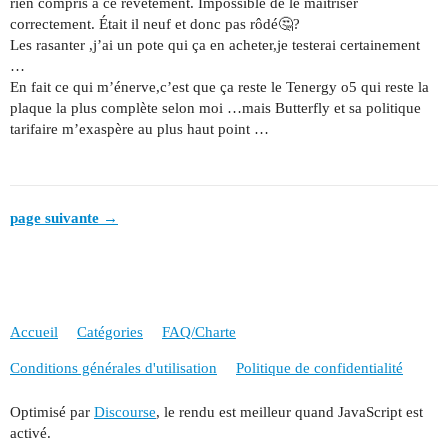
rien compris a ce revêtement. Impossible de le maîtriser
correctement. Était il neuf et donc pas rôdé🤔?
Les rasanter ,j’ai un pote qui ça en acheter,je testerai certainement
…
En fait ce qui m’énerve,c’est que ça reste le Tenergy o5 qui reste la
plaque la plus complète selon moi …mais Butterfly et sa politique
tarifaire m’exaspère au plus haut point …
page suivante →
Accueil
Catégories
FAQ/Charte
Conditions générales d'utilisation
Politique de confidentialité
Optimisé par
Discourse
, le rendu est meilleur quand JavaScript est
activé.