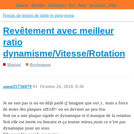
Boutique
Raquettes
Revêtements
Bois
Balles
Accessoires
Clubs
Forum de tennis de table et ping-pong
Revêtement avec meilleur
ratio
dynamisme/Vitesse/Rotation
Matériel
Revêtements
anon35756079
#1
Octobre 26, 2018, 8:38
Je ne sais pas si on en déjà parlé (j’imagine que oui ) , mais a force
de tester des plaques off/off+ on en devient un peu fou
Soit on a une plaque rapide et dynamique et il manque de la rotation
Soit elle est inerte ou lineaire et ça tourne mieux,mais ce n’est pas
dynamique pour un sous