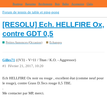
Boutique
Raquettes
Revêtements
Bois
Balles
Accessoires
Clubs
Forum de tennis de table et ping-pong
[RESOLU] Ech. HELLFIRE Ox,
contre GDT 0,5
Petites Annonces (Occasion)
Echanges
Gilles71
({V3} - V>11 / Titan / K.O. - Aggressor)
#1
Février 21, 2017, 10:20
Ech HELLFIRE Ox noir ou rouge , excellent état (comme neuf pour
le rouge), contre Grass D.Tecs rouge 0,5 TBE.
.
Me contacter par MP, merci.