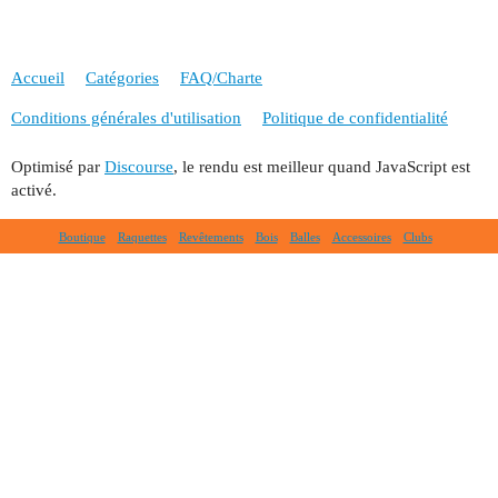
Accueil
Catégories
FAQ/Charte
Conditions générales d'utilisation
Politique de confidentialité
Optimisé par
Discourse
, le rendu est meilleur quand JavaScript est
activé.
Boutique
Raquettes
Revêtements
Bois
Balles
Accessoires
Clubs