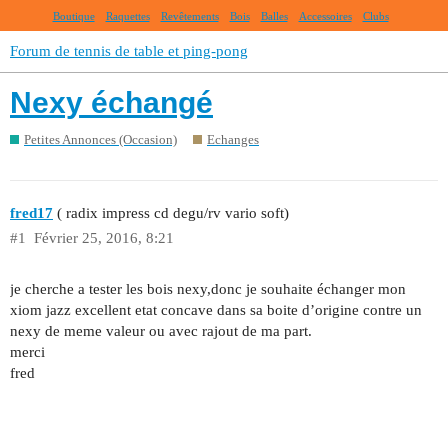
Boutique
Raquettes
Revêtements
Bois
Balles
Accessoires
Clubs
Forum de tennis de table et ping-pong
Nexy échangé
Petites Annonces (Occasion)
Echanges
fred17
( radix impress cd degu/rv vario soft)
#1
Février 25, 2016, 8:21
je cherche a tester les bois nexy,donc je souhaite échanger mon
xiom jazz excellent etat concave dans sa boite d’origine contre un
nexy de meme valeur ou avec rajout de ma part.
merci
fred