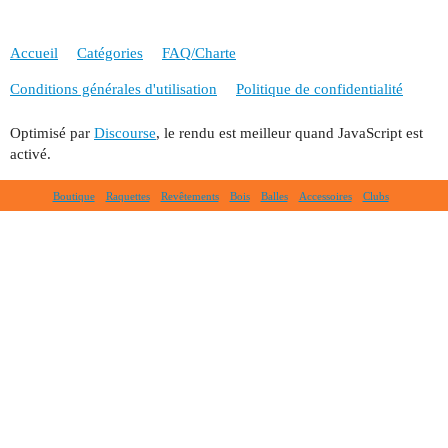
Accueil
Catégories
FAQ/Charte
Conditions générales d'utilisation
Politique de confidentialité
Optimisé par
Discourse
, le rendu est meilleur quand JavaScript est
activé.
Boutique
Raquettes
Revêtements
Bois
Balles
Accessoires
Clubs