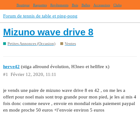
Boutique
Raquettes
Revêtements
Bois
Balles
Accessoires
Clubs
Forum de tennis de table et ping-pong
Mizuno wave drive 8
Petites Annonces (Occasion)
Ventes
herve42
(stiga allround évolution, H3neo et hellfire x)
#1
Février 12, 2020, 11:11
je vends une paire de mizuno wave drive 8 en 42 , on me les a
offert pour noel mais sont trop grande pour mon pied, je les ai mis 4
fois donc comme neuve , envoie en mondial relais paiement paypal
en mode proche 50 euros +l’envoie environ 5 euros