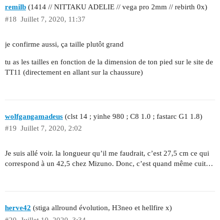
remilb
(1414 // NITTAKU ADELIE // vega pro 2mm // rebirth 0x)
#18
Juillet 7, 2020, 11:37
je confirme aussi, ça taille plutôt grand
tu as les tailles en fonction de la dimension de ton pied sur le site de
TT11 (directement en allant sur la chaussure)
wolfgangamadeus
(clst 14 ; yinhe 980 ; C8 1.0 ; fastarc G1 1.8)
#19
Juillet 7, 2020, 2:02
Je suis allé voir. la longueur qu’il me faudrait, c’est 27,5 cm ce qui
correspond à un 42,5 chez Mizuno. Donc, c’est quand même cuit…
herve42
(stiga allround évolution, H3neo et hellfire x)
#20
Juillet 10, 2020, 3:34