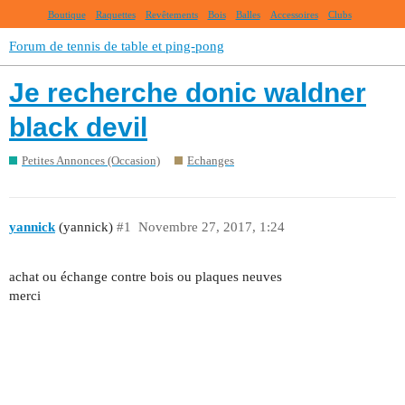
Boutique
Raquettes
Revêtements
Bois
Balles
Accessoires
Clubs
Forum de tennis de table et ping-pong
Je recherche donic waldner
black devil
Petites Annonces (Occasion)
Echanges
yannick
(yannick)
#1
Novembre 27, 2017, 1:24
achat ou échange contre bois ou plaques neuves
merci