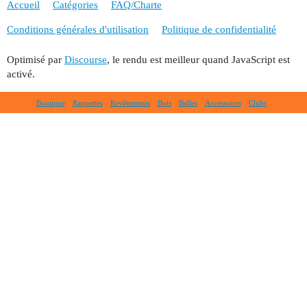
Accueil
Catégories
FAQ/Charte
Conditions générales d'utilisation
Politique de confidentialité
Optimisé par
Discourse
, le rendu est meilleur quand JavaScript est
activé.
Boutique
Raquettes
Revêtements
Bois
Balles
Accessoires
Clubs