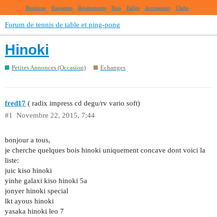
Boutique
Raquettes
Revêtements
Bois
Balles
Accessoires
Clubs
Forum de tennis de table et ping-pong
Hinoki
Petites Annonces (Occasion)
Echanges
fred17
( radix impress cd degu/rv vario soft)
#1
Novembre 22, 2015, 7:44
bonjour a tous,
je cherche quelques bois hinoki uniquement concave dont voici la
liste:
juic kiso hinoki
yinhe galaxi kiso hinoki 5a
jonyer hinoki special
lkt ayous hinoki
yasaka hinoki leo 7