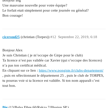
Bonjour Big
Une mauvaise nouvelle pour votre équipe?
Le forfait etait simplement pour cette journée ou général?
Bon courage!
cicerond25
(christian (Torpes))
#12
Septembre 22, 2019, 6:18
Bonjour Alex
Je suis Christian ( je m’occupe de Girpe pour le club)
Ta licence n’est pas validée car Xavier (qui s’occupe des licences)
n’a pas ton certificat médical.
En cliquant sur ce lien :
https://www.pongiste.fr/clubs-departement/
, puis en sélectionnant le département 25 , puis le club de TORPES,
tu pourras voir si ta licence est validée. Si ton nom apparaît c’est
tout bon.
Big
(13/Balsa Fibre 60/Rakza 7/Illusion SP )