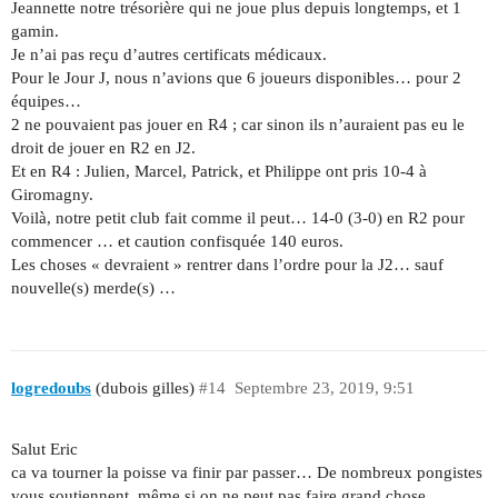
Jeannette notre trésorière qui ne joue plus depuis longtemps, et 1
gamin.
Je n’ai pas reçu d’autres certificats médicaux.
Pour le Jour J, nous n’avions que 6 joueurs disponibles… pour 2
équipes…
2 ne pouvaient pas jouer en R4 ; car sinon ils n’auraient pas eu le
droit de jouer en R2 en J2.
Et en R4 : Julien, Marcel, Patrick, et Philippe ont pris 10-4 à
Giromagny.
Voilà, notre petit club fait comme il peut… 14-0 (3-0) en R2 pour
commencer … et caution confisquée 140 euros.
Les choses « devraient » rentrer dans l’ordre pour la J2… sauf
nouvelle(s) merde(s) …
logredoubs
(dubois gilles)
#14
Septembre 23, 2019, 9:51
Salut Eric
ca va tourner la poisse va finir par passer… De nombreux pongistes
vous soutiennent, même si on ne peut pas faire grand chose