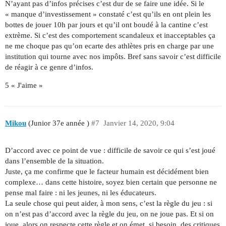
N’ayant pas d’infos précises c’est dur de se faire une idée. Si le
« manque d’investissement » constaté c’est qu’ils en ont plein les
bottes de jouer 10h par jours et qu’il ont boudé à la cantine c’est
extrème. Si c’est des comportement scandaleux et inacceptables ça
ne me choque pas qu’on ecarte des athlètes pris en charge par une
institution qui tourne avec nos impôts. Bref sans savoir c’est difficile
de réagir à ce genre d’infos.
5 « J'aime »
Mikou
(Junior 37e année )
#7
Janvier 14, 2020, 9:04
D’accord avec ce point de vue : difficile de savoir ce qui s’est joué
dans l’ensemble de la situation.
Juste, ça me confirme que le facteur humain est décidément bien
complexe… dans cette histoire, soyez bien certain que personne ne
pense mal faire : ni les jeunes, ni les éducateurs.
La seule chose qui peut aider, à mon sens, c’est la règle du jeu : si
on n’est pas d’accord avec la règle du jeu, on ne joue pas. Et si on
joue, alors on respecte cette règle et on émet, si besoin, des critiques