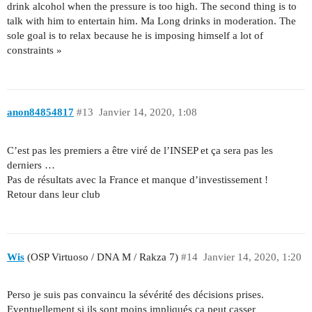
drink alcohol when the pressure is too high. The second thing is to
talk with him to entertain him. Ma Long drinks in moderation. The
sole goal is to relax because he is imposing himself a lot of
constraints »
anon84854817
#13
Janvier 14, 2020, 1:08
C’est pas les premiers a être viré de l’INSEP et ça sera pas les
derniers …
Pas de résultats avec la France et manque d’investissement !
Retour dans leur club
Wis
(OSP Virtuoso / DNA M / Rakza 7)
#14
Janvier 14, 2020, 1:20
Perso je suis pas convaincu la sévérité des décisions prises.
Eventuellement si ils sont moins impliqués ça peut casser