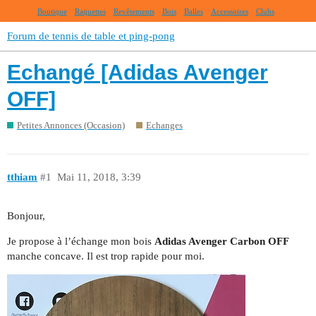
Boutique
Raquettes
Revêtements
Bois
Balles
Accessoires
Clubs
Forum de tennis de table et ping-pong
Echangé [Adidas Avenger
OFF]
Petites Annonces (Occasion)
Echanges
tthiam
#1
Mai 11, 2018, 3:39
Bonjour,
Je propose à l’échange mon bois
Adidas Avenger Carbon OFF
manche concave. Il est trop rapide pour moi.