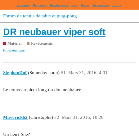
Boutique
Raquettes
Revêtements
Bois
Balles
Accessoires
Clubs
Forum de tennis de table et ping-pong
DR neubauer viper soft
Matériel
Revêtements
topic-unique
StephanDuf
(Someday soon)
#1
Mars 31, 2016, 4:01
Le nouveau picot long du doc neubauer
Maverick62
(Christophe)
#2
Mars 31, 2016, 10:20
Un lien? Site?