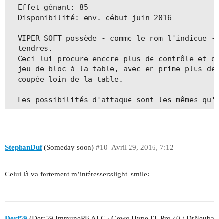
  Effet gênant: 85

  Disponibilité: env. début juin 2016

  VIPER SOFT possède - comme le nom l'indique - 
  tendres.

  Ceci lui procure encore plus de contrôle et d'
  jeu de bloc à la table, avec en prime plus de 
  coupée loin de la table.

  Les possibilités d'attaque sont les mêmes qu'
StephanDuf
(Someday soon)
#10
Avril 29, 2016, 7:12
Celui-là va fortement m’intéresser:slight_smile:
Derf59
(Derf59 ImmunePB ALC / Gewo Hype EL Pro 40 / DrNeuba