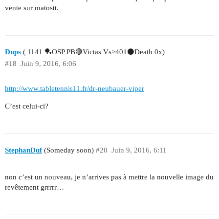
vente sur matostt.
Dups
( 1141 🏓OSP PB🔴Victas Vs>401⚫Death 0x)
#18
Juin 9, 2016, 6:06
http://www.tabletennis11.fr/dr-neubauer-viper
C’est celui-ci?
StephanDuf
(Someday soon)
#20
Juin 9, 2016, 6:11
non c’est un nouveau, je n’arrives pas à mettre la nouvelle image du
revêtement grrrrr…