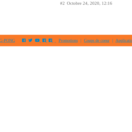
#2
Octobre 24, 2020, 12:16
PING-PONG
Promotions
|
Coups de coeur
|
Applicati