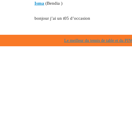
Isma
(Bendia )
bonjour j’ai un t05 d’occasion
Le meilleur du tennis de table et du 