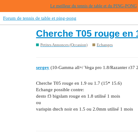
Le meilleur du tennis de table et du PING-PONG
Forum de tennis de table et ping-pong
Cherche T05 rouge en 1
Petites Annonces (Occasion)
Echanges
sergey
(10-Gamma all+/ Vega pro 1.8/Razanter r37 2
Cherche T05 rouge en 1.9 ou 1.7 (15* 15.6)
Echange possible contre:
desto f3 bigslam rouge en 1.8 utilisé 1 mois
ou
varispin dtech noir en 1.5 ou 2.0mm utilisé 1 mois