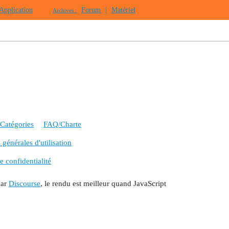
Application
Forum
|
Matériel
Archives :
Catégories
FAQ/Charte
générales d'utilisation
e confidentialité
par
Discourse
, le rendu est meilleur quand JavaScript