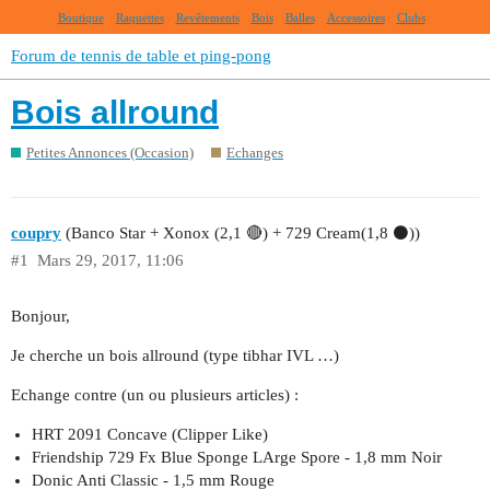
Boutique
Raquettes
Revêtements
Bois
Balles
Accessoires
Clubs
Forum de tennis de table et ping-pong
Bois allround
Petites Annonces (Occasion)
Echanges
coupry
(Banco Star + Xonox (2,1 🔴) + 729 Cream(1,8 ⚫))
#1
Mars 29, 2017, 11:06
Bonjour,
Je cherche un bois allround (type tibhar IVL …)
Echange contre (un ou plusieurs articles) :
HRT 2091 Concave (Clipper Like)
Friendship 729 Fx Blue Sponge LArge Spore - 1,8 mm Noir
Donic Anti Classic - 1,5 mm Rouge