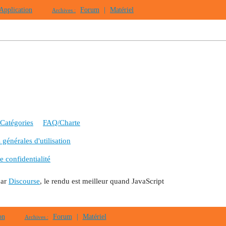
Application
Forum
|
Matériel
Archives :
Catégories
FAQ/Charte
générales d'utilisation
e confidentialité
par
Discourse
, le rendu est meilleur quand JavaScript
on
Forum
|
Matériel
Archives :