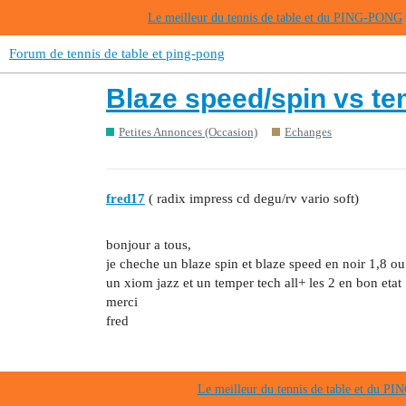
Le meilleur du tennis de table et du PING-PONG
Forum de tennis de table et ping-pong
Blaze speed/spin vs te
Petites Annonces (Occasion)
Echanges
fred17
( radix impress cd degu/rv vario soft)
bonjour a tous,
je cheche un blaze spin et blaze speed en noir 1,8 ou 
un xiom jazz et un temper tech all+ les 2 en bon etat
merci
fred
Le meilleur du tennis de table et du 