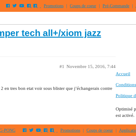
Promotions
|
Coups de coeur
|
Pré-Commande
|
mper tech all+/xiom jazz
#1
Novembre 15, 2016, 7:44
Accueil
Conditions 
2 en tres bon etat voir sous blister que j’échangerais contre
Politique d
Optimisé 
est activé.
PING-PONG
Promotions
|
Coups de coeur
|
Applicati