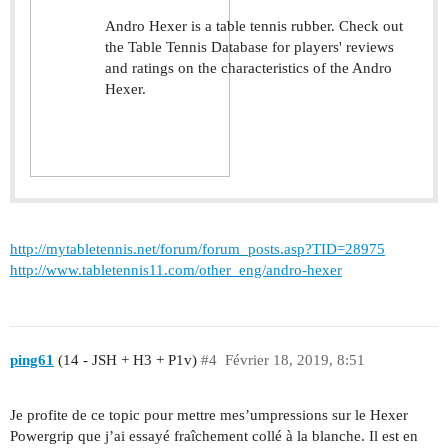
Andro Hexer is a table tennis rubber. Check out
the Table Tennis Database for players' reviews
and ratings on the characteristics of the Andro
Hexer.
http://mytabletennis.net/forum/forum_posts.asp?TID=28975
http://www.tabletennis11.com/other_eng/andro-hexer
ping61
(14 - JSH + H3 + P1v)
#4
Février 18, 2019, 8:51
Je profite de ce topic pour mettre mes’umpressions sur le Hexer
Powergrip que j’ai essayé fraîchement collé à la blanche. Il est en