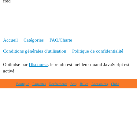
fred
Accueil
Catégories
FAQ/Charte
Conditions générales d'utilisation
Politique de confidentialité
Optimisé par
Discourse
, le rendu est meilleur quand JavaScript est
activé.
Boutique
Raquettes
Revêtements
Bois
Balles
Accessoires
Clubs