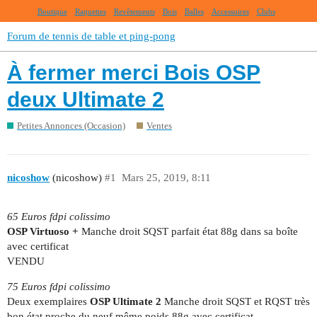
Boutique
Raquettes
Revêtements
Bois
Balles
Accessoires
Clubs
Forum de tennis de table et ping-pong
À fermer merci Bois OSP
deux Ultimate 2
Petites Annonces (Occasion)
Ventes
nicoshow
(nicoshow)
#1
Mars 25, 2019, 8:11
65 Euros fdpi colissimo
OSP Virtuoso +
Manche droit SQST parfait état 88g dans sa boîte
avec certificat
VENDU
75 Euros fdpi colissimo
Deux exemplaires
OSP Ultimate 2
Manche droit SQST et RQST très
bon état proche du neuf même poids 88g avec certificat