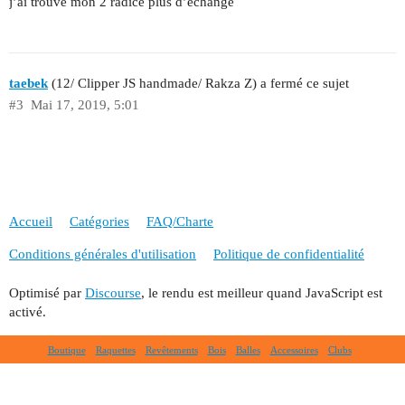
j’ai trouvé mon 2 radice plus d’échange
taebek
(12/ Clipper JS handmade/ Rakza Z) a fermé ce sujet
#3
Mai 17, 2019, 5:01
Accueil
Catégories
FAQ/Charte
Conditions générales d'utilisation
Politique de confidentialité
Optimisé par
Discourse
, le rendu est meilleur quand JavaScript est
activé.
Boutique
Raquettes
Revêtements
Bois
Balles
Accessoires
Clubs