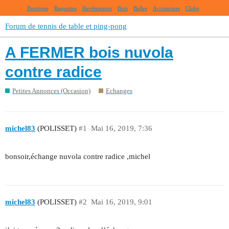
Boutique
Raquettes
Revêtements
Bois
Balles
Accessoires
Clubs
Forum de tennis de table et ping-pong
A FERMER bois nuvola
contre radice
Petites Annonces (Occasion)
Echanges
michel83
(POLISSET)
#1
Mai 16, 2019, 7:36
bonsoir,échange nuvola contre radice ,michel
michel83
(POLISSET)
#2
Mai 16, 2019, 9:01