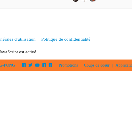
érales d'utilisation
Politique de confidentialité
JavaScript est activé.
PING-PONG
Promotions
|
Coups de coeur
|
Applicati