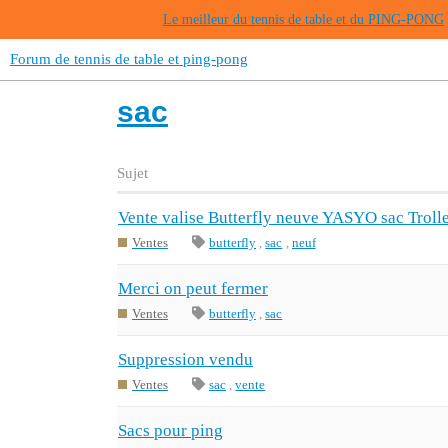
Le meilleur du tennis de table et du PING-PONG
Forum de tennis de table et ping-pong
sac
Sujet
Vente valise Butterfly neuve YASYO sac Troll
Ventes
butterfly
,
sac
,
neuf
Merci on peut fermer
Ventes
butterfly
,
sac
Suppression vendu
Ventes
sac
,
vente
Sacs pour ping