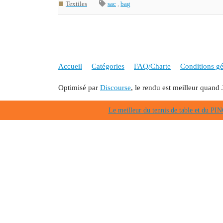
Textiles
sac
,
bag
Accueil
Catégories
FAQ/Charte
Conditions gén
Optimisé par
Discourse
, le rendu est meilleur quand 
Le meilleur du tennis de table et du 