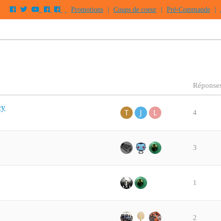
Promotions
|
Coups de coeur
|
Pré-Commande
|
Réponse
ey
4
3
1
2