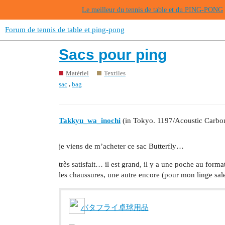
Le meilleur du tennis de table et du PING-PONG
Forum de tennis de table et ping-pong
Sacs pour ping
Matériel
Textiles
,
sac
bag
Takkyu_wa_inochi
(in Tokyo. 1197/Acoustic Carbon
je viens de m’acheter ce sac Butterfly…
très satisfait… il est grand, il y a une poche au form
les chaussures, une autre encore (pour mon linge sa
バタフライ卓球用品