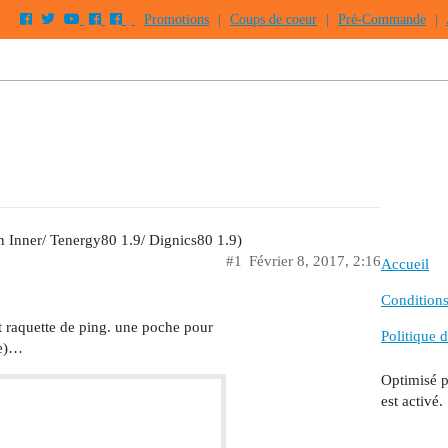
Promotions
|
Coups de coeur
|
Pré-Commande
|
 Inner/ Tenergy80 1.9/ Dignics80 1.9)
#1
Février 8, 2017, 2:16
Accueil
Conditions 
at raquette de ping. une poche pour
Politique d
le)…
Optimisé 
est activé.