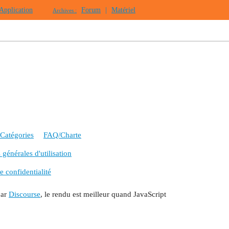
Application
Forum
|
Matériel
Archives :
Catégories
FAQ/Charte
générales d'utilisation
e confidentialité
par
Discourse
, le rendu est meilleur quand JavaScript