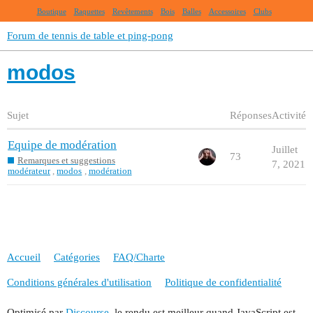
Boutique
Raquettes
Revêtements
Bois
Balles
Accessoires
Clubs
Forum de tennis de table et ping-pong
modos
Sujet
Réponses
Activité
Equipe de modération
Juillet
73
Remarques et suggestions
7, 2021
modérateur
,
modos
,
modération
Accueil
Catégories
FAQ/Charte
Conditions générales d'utilisation
Politique de confidentialité
Optimisé par
Discourse
, le rendu est meilleur quand JavaScript est