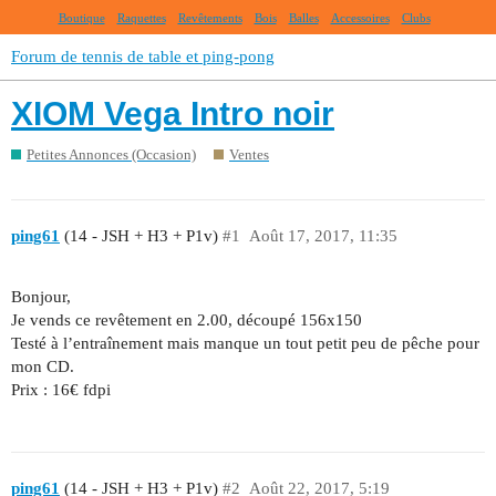
Boutique
Raquettes
Revêtements
Bois
Balles
Accessoires
Clubs
Forum de tennis de table et ping-pong
XIOM Vega Intro noir
Petites Annonces (Occasion)
Ventes
ping61
(14 - JSH + H3 + P1v)
#1
Août 17, 2017, 11:35
Bonjour,
Je vends ce revêtement en 2.00, découpé 156x150
Testé à l’entraînement mais manque un tout petit peu de pêche pour
mon CD.
Prix : 16€ fdpi
ping61
(14 - JSH + H3 + P1v)
#2
Août 22, 2017, 5:19