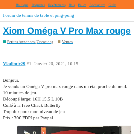
Boutique
Raquettes
Revêtements
Bois
Balles
Accessoires
Clubs
Forum de tennis de table et ping-pong
Xiom Oméga V Pro Max rouge
Petites Annonces (Occasion)
Ventes
Vladimir29
#1
Janvier 20, 2021, 10:15
Bonjour,
Je vends un Oméga V pro max rouge dans un état proche du neuf.
10 minutes de jeu.
Découpé large: 16H 15.5 L 10B
Collé à la Free Chack Butterfly
Trop dur pour mon niveau de jeu
Prix : 30€ FDPI par Paypal