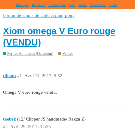
Boutique
Raquettes
Revêtements
Bois
Balles
Accessoires
Clubs
Forum de tennis de table et ping-pong
Xiom omega V Euro rouge
(VENDU)
Petites Annonces (Occasion)
Ventes
tthiam
#1
Avril 11, 2017, 5:32
Omega V euro rouge vendu.
taebek
(12/ Clipper JS handmade/ Rakza Z)
#2
Avril 29, 2017, 12:25