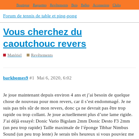
Boutique
Raquettes
Revêtements
Bois
Balles
Accessoires
Clubs
Forum de tennis de table et ping-pong
Vous cherchez du
caoutchouc revers
Matériel
Revêtements
barkbomes9
#1
Mai 6, 2020, 6:02
Je joue maintenant depuis environ 4 ans et j’ai besoin de quelque
chose de nouveau pour mon revers, car il s’est endommagé. Je ne
suis pas très sûr de mon revers, donc ça ne devrait pas être trop
rapide ou trop collant. Je joue actuellement plus d’une lame rigide.
J’ai déjà essayé: Donic Vario Bigslam 2mm Donic Desto F3 2mm
(un peu trop rapide) Taille maximale de l’éponge Tibhar Nimbus
Sound (un peu trop lente) Je serais très heureux si vous pouviez me