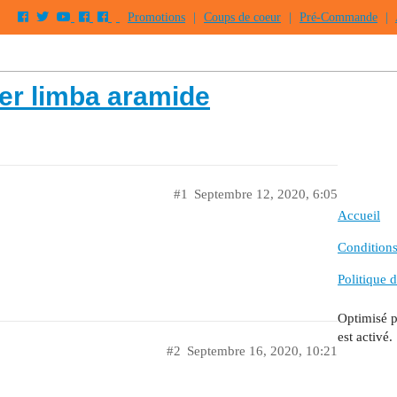
Promotions
|
Coups de coeur
|
Pré-Commande
|
ner limba aramide
#1
Septembre 12, 2020, 6:05
Accueil
Conditions 
Politique d
Optimisé 
est activé.
#2
Septembre 16, 2020, 10:21