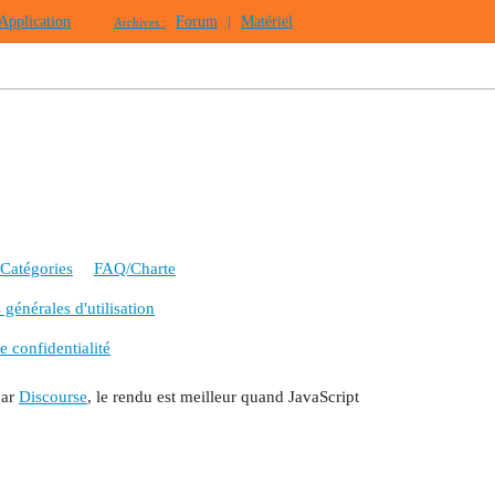
Application
Forum
|
Matériel
Archives :
Catégories
FAQ/Charte
générales d'utilisation
e confidentialité
par
Discourse
, le rendu est meilleur quand JavaScript