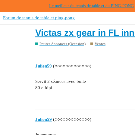
Le meilleur du tennis de table et du PING-PONG
Forum de tennis de table et ping-pong
Victas zx gear in FL in
Petites Annonces (Occasion)
Ventes
Julien59
(○○○○○○○○○○○○○)
Servit 2 séances avec boite
80 e fdpi
Julien59
(○○○○○○○○○○○○○)
Je remonte