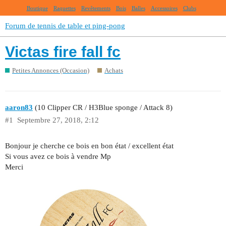
Boutique
Raquettes
Revêtements
Bois
Balles
Accessoires
Clubs
Forum de tennis de table et ping-pong
Victas fire fall fc
Petites Annonces (Occasion)
Achats
aaron83
(10 Clipper CR / H3Blue sponge / Attack 8)
#1
Septembre 27, 2018, 2:12
Bonjour je cherche ce bois en bon état / excellent état
Si vous avez ce bois à vendre Mp
Merci