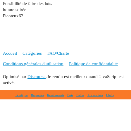
Possibilité de faire des lots.
bonne soirée
Picoteux62
Accueil
Catégories
FAQ/Charte
Conditions générales d'utilisation
Politique de confidentialité
Optimisé par
Discourse
, le rendu est meilleur quand JavaScript est
activé.
Boutique
Raquettes
Revêtements
Bois
Balles
Accessoires
Clubs