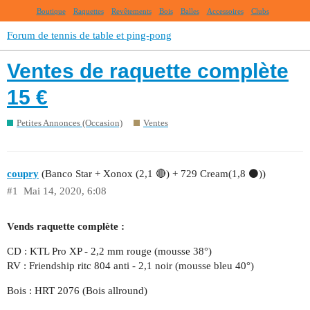
Boutique
Raquettes
Revêtements
Bois
Balles
Accessoires
Clubs
Forum de tennis de table et ping-pong
Ventes de raquette complète
15 €
Petites Annonces (Occasion)
Ventes
coupry
(Banco Star + Xonox (2,1 🔴) + 729 Cream(1,8 ⚫))
#1
Mai 14, 2020, 6:08
Vends raquette complète :
CD : KTL Pro XP - 2,2 mm rouge (mousse 38°)
RV : Friendship ritc 804 anti - 2,1 noir (mousse bleu 40°)
Bois : HRT 2076 (Bois allround)