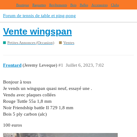
Boutique
Raquettes
Revêtements
Bois
Balles
Accessoires
Clubs
Forum de tennis de table et ping-pong
Vente wingspan
Petites Annonces (Occasion)
Ventes
Frontard
(Jeremy Leveque)
#1
Juillet 6, 2023, 7:02
Bonjour à tous
Je vends un wingspan quasi neuf, essayé une .
Vendu avec plaques collées
Rouge Tuttle 55a 1,8 mm
Noir Friendship battle II 729 1,8 mm
Bois 5 ply carbon (alc)
100 euros