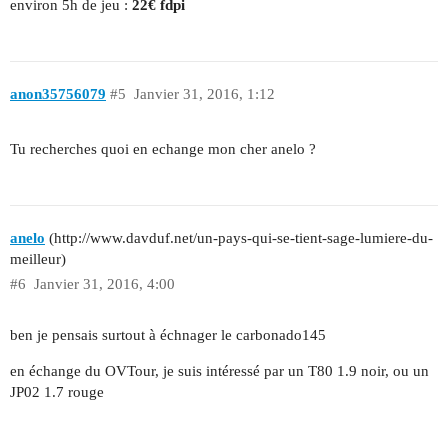
environ 5h de jeu :
22€ fdpi
anon35756079
#5
Janvier 31, 2016, 1:12
Tu recherches quoi en echange mon cher anelo ?
anelo
(http://www.davduf.net/un-pays-qui-se-tient-sage-lumiere-du-
meilleur)
#6
Janvier 31, 2016, 4:00
ben je pensais surtout à échnager le carbonado145
en échange du OVTour, je suis intéressé par un T80 1.9 noir, ou un
JP02 1.7 rouge