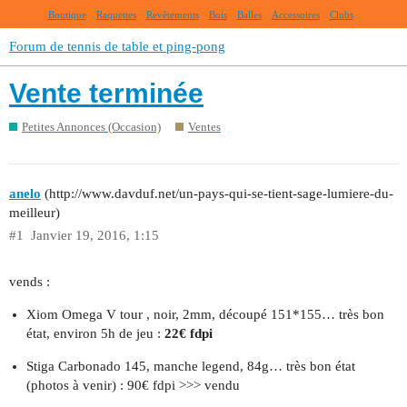
Boutique
Raquettes
Revêtements
Bois
Balles
Accessoires
Clubs
Forum de tennis de table et ping-pong
Vente terminée
Petites Annonces (Occasion)
Ventes
anelo
(http://www.davduf.net/un-pays-qui-se-tient-sage-lumiere-du-
meilleur)
#1
Janvier 19, 2016, 1:15
vends :
Xiom Omega V tour , noir, 2mm, découpé 151*155… très bon
état, environ 5h de jeu :
22€ fdpi
Stiga Carbonado 145, manche legend, 84g… très bon état
(photos à venir) : 90€ fdpi >>> vendu